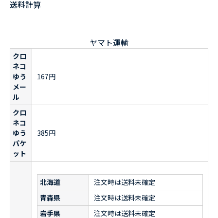
送料計算
ヤマト運輸
クロ
ネコ
ゆう
167円
メー
ル
クロ
ネコ
ゆう
385円
パケ
ット
北海道
注文時は送料未確定
青森県
注文時は送料未確定
岩手県
注文時は送料未確定