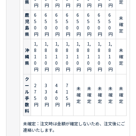
県
定
円
円
円
円
円
円
円
円
鹿
6
6
6
6
6
6
6
6
未
児
5
5
5
5
5
5
5
5
確
島
0
0
0
0
0
0
0
0
定
県
円
円
円
円
円
円
円
円
1,
1,
1,
1,
1,
1,
1,
1,
沖
8
8
8
8
8
8
8
8
未
縄
1
1
1
1
1
1
1
1
確
県
0
0
0
0
0
0
0
0
定
円
円
円
円
円
円
円
円
ク
ー
2
3
4
7
未
未
未
未
未
ル
7
3
4
1
確
確
確
確
確
手
5
0
0
5
定
定
定
定
定
数
円
円
円
円
料
未確定：注文時は金額が確定しないため、注文後にご
連絡いたします。