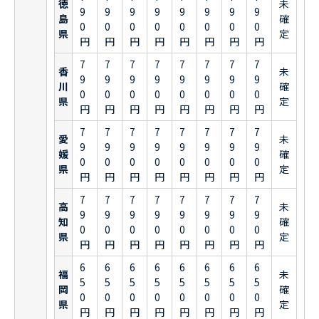
徳
未
9
9
9
9
9
9
9
9
島
確
0
0
0
0
0
0
0
0
県
定
円
円
円
円
円
円
円
円
7
7
7
7
7
7
7
7
香
未
9
9
9
9
9
9
9
9
川
確
0
0
0
0
0
0
0
0
県
定
円
円
円
円
円
円
円
円
7
7
7
7
7
7
7
7
愛
未
9
9
9
9
9
9
9
9
媛
確
0
0
0
0
0
0
0
0
県
定
円
円
円
円
円
円
円
円
7
7
7
7
7
7
7
7
高
未
9
9
9
9
9
9
9
9
知
確
0
0
0
0
0
0
0
0
県
定
円
円
円
円
円
円
円
円
6
6
6
6
6
6
6
6
福
未
5
5
5
5
5
5
5
5
岡
確
0
0
0
0
0
0
0
0
県
定
円
円
円
円
円
円
円
円