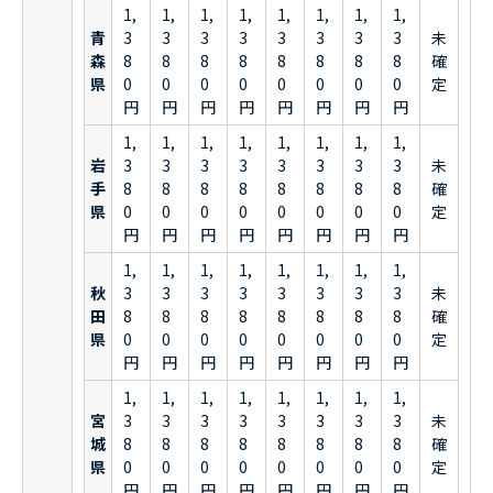
1,
1,
1,
1,
1,
1,
1,
1,
青
3
3
3
3
3
3
3
3
未
森
8
8
8
8
8
8
8
8
確
県
0
0
0
0
0
0
0
0
定
円
円
円
円
円
円
円
円
1,
1,
1,
1,
1,
1,
1,
1,
岩
3
3
3
3
3
3
3
3
未
手
8
8
8
8
8
8
8
8
確
県
0
0
0
0
0
0
0
0
定
円
円
円
円
円
円
円
円
1,
1,
1,
1,
1,
1,
1,
1,
秋
3
3
3
3
3
3
3
3
未
田
8
8
8
8
8
8
8
8
確
県
0
0
0
0
0
0
0
0
定
円
円
円
円
円
円
円
円
1,
1,
1,
1,
1,
1,
1,
1,
宮
3
3
3
3
3
3
3
3
未
城
8
8
8
8
8
8
8
8
確
県
0
0
0
0
0
0
0
0
定
円
円
円
円
円
円
円
円