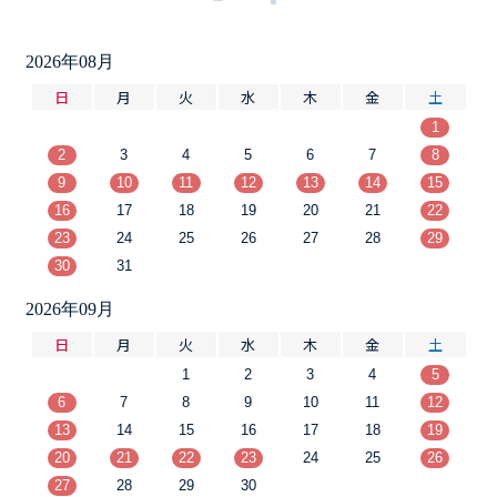
2026年08月
日
月
火
水
木
金
土
1
2
3
4
5
6
7
8
9
10
11
12
13
14
15
16
17
18
19
20
21
22
23
24
25
26
27
28
29
30
31
2026年09月
日
月
火
水
木
金
土
1
2
3
4
5
6
7
8
9
10
11
12
13
14
15
16
17
18
19
20
21
22
23
24
25
26
27
28
29
30