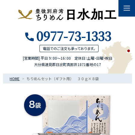
0977-73-1333
電話でのご注文も
承っております。
[営業時間] 平日 9：00～16：00 定休日：土曜・日曜・祝日
大分県速見郡日出町真那井1871番地の17
HOME
ちりめんセット（ギフト用） ３０ｇ×８袋